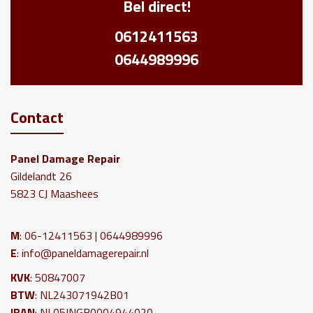
Bel direct!
0612411563
0644989996
Contact
Panel Damage Repair
Gildelandt 26
5823 CJ Maashees
M
: 06-12411563 | 0644989996
E
:
info@paneldamagerepair.nl
KVK
: 50847007
BTW
: NL243071942B01
IBAN
: NL05INGB0004944020