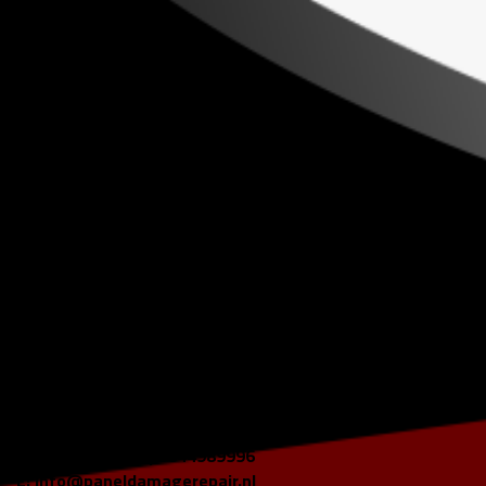
Links
HOME
DIENSTEN
SCHADE EN ADVIES
FOTO'S
CONTACT
Contact informatie
Panel Damage Repair
Gildelandt 26
5823 CJ Maashees
M
: 06-12411563 | 0644989996
E
:
info@paneldamagerepair.nl